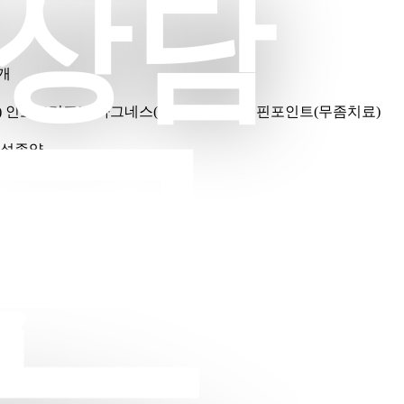
상담
개
)
인모드리프팅
아그네스(여드름,한관종)
핀포인트(무좀치료)
른
성종양