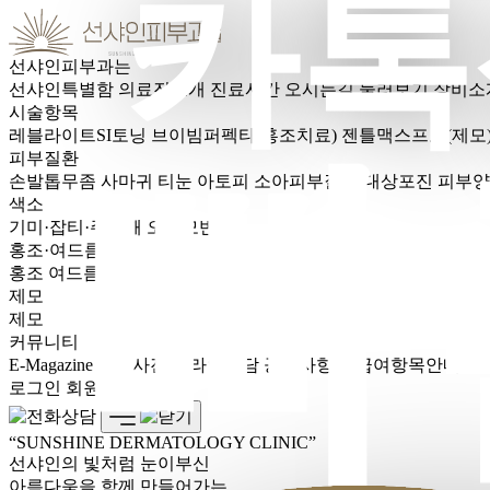
카톡
선샤인피부과는
선샤인특별함
의료진소개
진료시간
오시는길
둘러보기
장비소
시술항목
레블라이트SI토닝
브이빔퍼펙타(홍조치료)
젠틀맥스프로(제모
피부질환
빠
손발톱무좀
사마귀
티눈
아토피
소아피부질환
대상포진
피부양
색소
기미·잡티·주근깨
오타모반
홍조·여드름
홍조
여드름
제모
제모
커뮤니티
E-Magazine
전후사진
온라인상담
공지사항
비급여항목안내
로그인
회원가입
SUNSHINE DERMATOLOGY CLINIC
선샤인의 빛처럼 눈이부신
아름다움을 함께 만들어가는