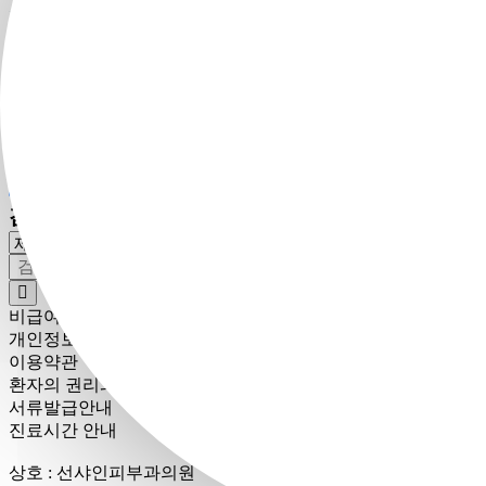
피부질환
79
Re: 빠른 상담신청이 접수되었습니다.
피부질환
78
빠른 상담신청이 접수되었습니다.
2
3
4
5
6
7
1
검색
비급여항목
개인정보취급방침
이용약관
환자의 권리와 의무
서류발급안내
진료시간 안내
상호 : 선샤인피부과의원