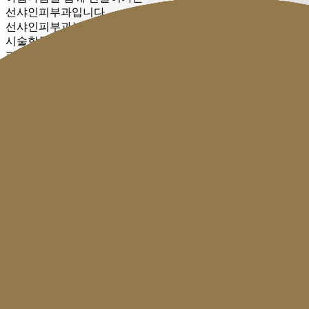
선샤인피부과입니다.
선샤인피부과는
상
시술항목
피부질환
색소
홍조·여드름
제모
커뮤니티
로그인
회원가입
상담문의 및 예약
051.317.3210
COMMUNITY
온라인상담