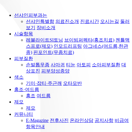
선샤인피부과는
선샤인특별함
의료진소개
진료시간
오시는길
둘러
보기
장비소개
시술항목
레블라이트SI토닝
브이빔퍼펙타(홍조치료)
젠틀맥
스프로(제모)
인모드리프팅
아그네스(여드름,한관
종)
핀포인트(무좀치료)
피부질환
손발톱무좀
사마귀
티눈
아토피
소아피부질환
대
상포진
피부양성종양
색소
기미·잡티·주근깨
오타모반
홍조·여드름
홍조
여드름
제모
제모
커뮤니티
E-Magazine
전후사진
온라인상담
공지사항
비급여
항목안내