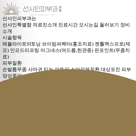
선샤인피부과는
선샤인특별함
의료진소개
진료시간
오시는길
둘러보기
장비
소개
시술항목
레블라이트SI토닝
브이빔퍼펙타(홍조치료)
젠틀맥스프로(제
모)
인모드리프팅
아그네스(여드름,한관종)
핀포인트(무좀치
료)
피부질환
손발톱무좀
사마귀
티눈
아토피
소아피부질환
대상포진
피부
양성종양
색소
기미·잡티·주근깨
오타모반
홍조·여드름
홍조
여드름
제모
제모
커뮤니티
E-Magazine
전후사진
온라인상담
공지사항
비급여항목안내
로그인
회원가입