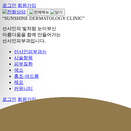
로그인
회원가입
SUNSHINE DERMATOLOGY CLINIC
선샤인의 빛처럼 눈이부신
아름다움을 함께 만들어가는
선샤인피부과입니다.
선샤인피부과는
시술항목
피부질환
색소
홍조·여드름
제모
커뮤니티
로그인
회원가입
상담문의 및 예약
051.317.3210