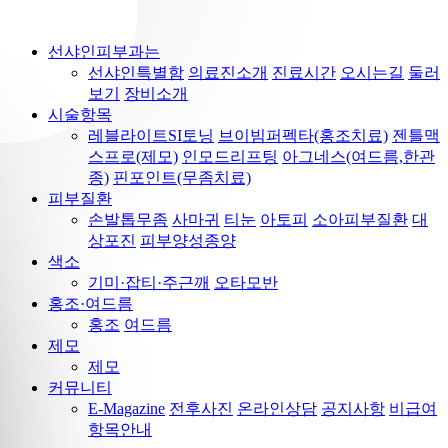
선샤인피부과는
선샤인특별함
의료진소개
진료시간
오시는길
둘러
보기
장비소개
시술항목
레블라이트SI토닝
브이빔퍼펙타(홍조치료)
젠틀맥
스프로(제모)
인모드리프팅
아그네스(여드름,한관
종)
핀포인트(무좀치료)
피부질환
손발톱무좀
사마귀
티눈
아토피
소아피부질환
대
상포진
피부양성종양
색소
기미·잡티·주근깨
오타모반
홍조·여드름
홍조
여드름
제모
제모
커뮤니티
E-Magazine
전후사진
온라인상담
공지사항
비급여
항목안내